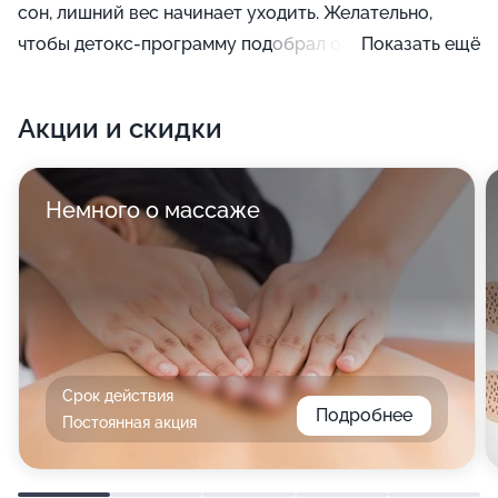
сон, лишний вес начинает уходить. Желательно,
чтобы детокс-программу подобрал опытный врач на
Показать ещё
основании необходимой диагностики и с учетом
противопоказаний. Так как бесконтрольное
Акции и скидки
увлечение очищающими процедурами (к примеру, с
использованием клизмы) и голоданием иногда
приводит к гибели полезной микрофлоры
Немного о массаже
кишечника, дисбактериозу, гастриту, сбоям в
процессах обмена веществ и опасным
расстройствам пищеварительного процесса.
Срок действия
Подробнее
Постоянная акция